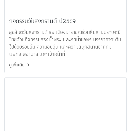
กิจกรรมวันสงกรานต์ ปี2569
สุขสันต์วันสงกรานต์ รพ.เมืองนารายณ์ร่วมสืบสานประเพณี
ไทยด้วยกิจกรรมสรงน้ำพระ และรดน้ำขอพร บรรยากาศเต็ม
ไปด้วยรอยยิ้ม ความอบอุ่น และความสนุกสนานจากทีม
แพทย์ พยาบาล และเจ้าหน้าที่
ดูเพิ่มเติม