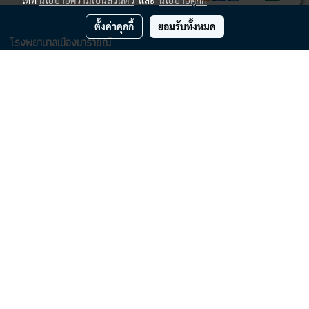
ได้ที่
นโยบายความเป็นส่วนตัว
และ
นโยบายคุกกี้
ตั้งค่าคุกกี้
ยอมรับทั้งหมด
โรงพยาบาลเมืองนารายณ์
ดูแผนที่ Google Maps >
84 หมู่ 3 ต.ท่าศาลา อ.เมือง จ.ลพบุรี 15000
เบอร์โทร
036-420 666
อีเมล์ :
MKT036@gmail.com
mktmnh