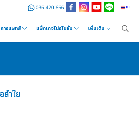
036-420-666
TH
งการแพทย์
แพ็กเกจโปรโมชั่น
เพิ่มเติม
่อลำใย