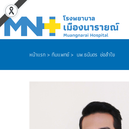
หน้าแรก > ทีมแพทย์ > นพ.ธนันดร ช่อลำใย