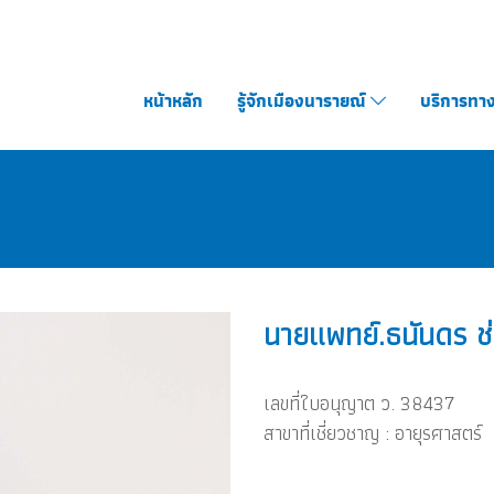
หน้าหลัก
รู้จักเมืองนารายณ์
บริการทา
นายแพทย์.ธนันดร ช
เลขที่ใบอนุญาต ว. 38437
สาขาที่เชี่ยวชาญ : อายุรศาสตร์