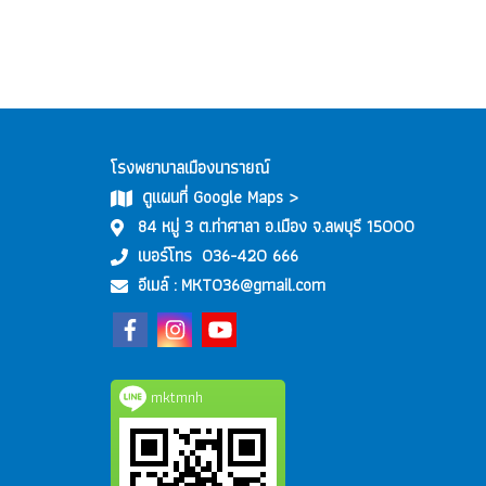
โรงพยาบาลเมืองนารายณ์
ดูแผนที่ Google Maps >
84 หมู่ 3 ต.ท่าศาลา อ.เมือง จ.ลพบุรี 15000
เบอร์โทร
036-420 666
อีเมล์ :
MKT036@gmail.com
mktmnh