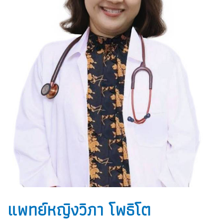
แพทย์หญิงวิภา โพธิโต